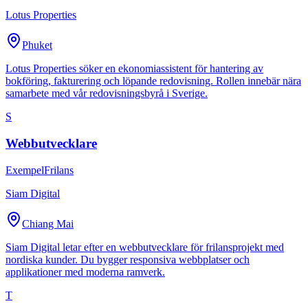
Lotus Properties
Phuket
Lotus Properties söker en ekonomiassistent för hantering av
bokföring, fakturering och löpande redovisning. Rollen innebär nära
samarbete med vår redovisningsbyrå i Sverige.
S
Webbutvecklare
Exempel
Frilans
Siam Digital
Chiang Mai
Siam Digital letar efter en webbutvecklare för frilansprojekt med
nordiska kunder. Du bygger responsiva webbplatser och
applikationer med moderna ramverk.
T