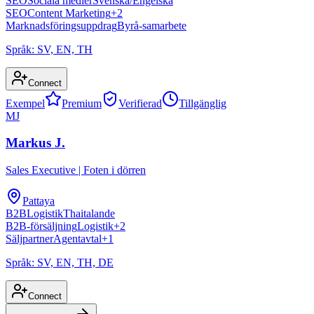
SEO
Sociala medier
Svenska/Engelska
SEO
Content Marketing
+
2
Marknadsföringsuppdrag
Byrå-samarbete
Språk:
SV, EN, TH
Connect
Exempel
Premium
Verifierad
Tillgänglig
MJ
Markus J.
Sales Executive
|
Foten i dörren
Pattaya
B2B
Logistik
Thaitalande
B2B-försäljning
Logistik
+
2
Säljpartner
Agentavtal
+
1
Språk:
SV, EN, TH, DE
Connect