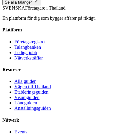
Se alla talanger
SVENSKA
Företagare
i Thailand
En plattform för dig som bygger affärer på riktigt.
Plattform
Företagsregistret
Talangbanken
Lediga jobb
Nätverksträffar
Resurser
Alla guider
Vägen till Thailand
Etableringsguiden
Visumguiden
Löneguiden
Anställningsguiden
Nätverk
Events