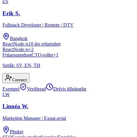
ES
Erik S.
Fullstack Developer
|
Remote / DTV
Bangkok
React
Node.js
10 års erfarenhet
React
Node.js
+
2
Frilansuppdrag
CTO-roller
+
1
Språk:
SV, EN, TH
Connect
Exempel
Verifierad
Delvis tillgänglig
LW
Linnéa W.
Marketing Manager
|
Expat-avtal
Phuket