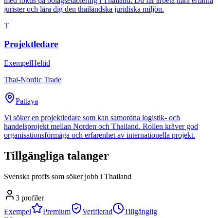
med fokus på bolagsetablering i Thailand. Du får arbeta nära erfarna
jurister och lära dig den thailändska juridiska miljön.
T
Projektledare
Exempel
Heltid
Thai-Nordic Trade
Pattaya
Vi söker en projektledare som kan samordna logistik- och
handelsprojekt mellan Norden och Thailand. Rollen kräver god
organisationsförmåga och erfarenhet av internationella projekt.
Tillgängliga talanger
Svenska proffs som söker jobb i Thailand
3
profiler
Exempel
Premium
Verifierad
Tillgänglig