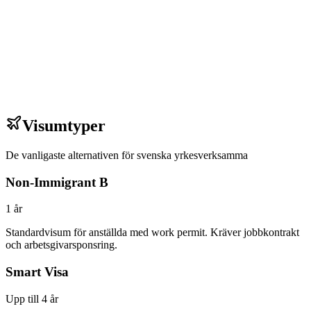
Remote / DTV
Digital nomad, platsflexibel
Svenskt/internationellt löneläge
Omedelbart
Visumtyper
De vanligaste alternativen för svenska yrkesverksamma
Non-Immigrant B
1 år
Standardvisum för anställda med work permit. Kräver jobbkontrakt
och arbetsgivarsponsring.
Smart Visa
Upp till 4 år