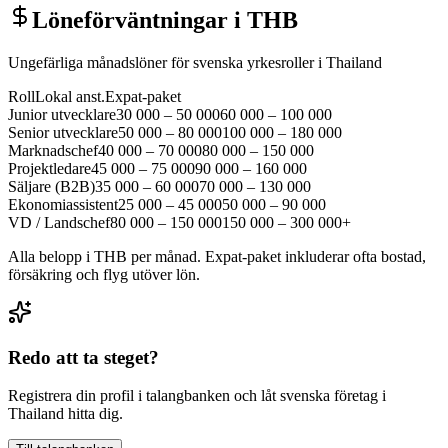
Löneförväntningar i THB
Ungefärliga månadslöner för svenska yrkesroller i Thailand
Roll
Lokal anst.
Expat-paket
Junior utvecklare
30 000 – 50 000
60 000 – 100 000
Senior utvecklare
50 000 – 80 000
100 000 – 180 000
Marknadschef
40 000 – 70 000
80 000 – 150 000
Projektledare
45 000 – 75 000
90 000 – 160 000
Säljare (B2B)
35 000 – 60 000
70 000 – 130 000
Ekonomiassistent
25 000 – 45 000
50 000 – 90 000
VD / Landschef
80 000 – 150 000
150 000 – 300 000+
Alla belopp i THB per månad. Expat-paket inkluderar ofta bostad,
försäkring och flyg utöver lön.
Redo att ta steget?
Registrera din profil i talangbanken och låt svenska företag i
Thailand hitta dig.